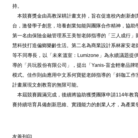
持。
本競賽獎金由高教深耕計畫支持，旨在促進校內創新創
台，激發學子創意，培養創業知能與團隊合作精神，協助
第一名由保險金融管理系王美智老師指導的「三人成行」
慧科技打造偏鄉樂齡生活。第二名為商業設計系林家安老
等不同專長，以「未來溫室：Lumizone」為永續議題
導的「共玩股份有限公司」，提出「Yanis-盲盒輕奢品
模式。佳作則由應用中文系何寶籃老師指導的「斜咖工作
計畫展現文創教育的無限可能。
本屆競賽圓滿完成，後續將協助獲獎團隊申請114年教育部
賽持續培育具備創新思維、實踐能力的創業人才，為產業
友善列印