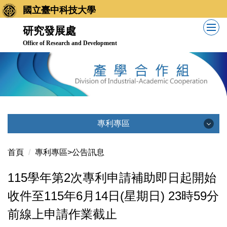
跳
國立臺中科技大學
到
研究發展處
主
Office of Research and Development
要
內
容
區
專利專區
專利專區
首頁
專利專區>公告訊息
115學年第2次專利申請補助即日起開始
公告訊息
收件至115年6月14日(星期日) 23時59分
專利公告
前線上申請作業截止