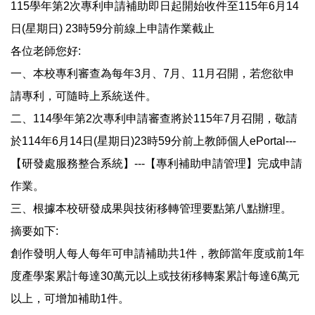
115學年第2次專利申請補助即日起開始收件至115年6月14
獲獎實績
日(星期日) 23時59分前線上申請作業截止
各位老師您好:
研發成果展示
一、本校專利審查為每年3月、7月、11月召開，若您欲申
請專利，可隨時上系統送件。
技轉公告
二、114學年第2次專利申請審查將於115年7月召開，敬請
研發成果管理運用之利益衝突迴避及資訊揭露情
於114年6月14日(星期日)23時59分前上教師個人ePortal---
形公告
【研發處服務整合系統】---【專利補助申請管理】完成申請
作業。
三、根據本校研發成果與技術移轉管理要點第八點辦理。
摘要如下:
創作發明人每人每年可申請補助共1件，教師當年度或前1年
度產學案累計每達30萬元以上或技術移轉案累計每達6萬元
以上，可增加補助1件。