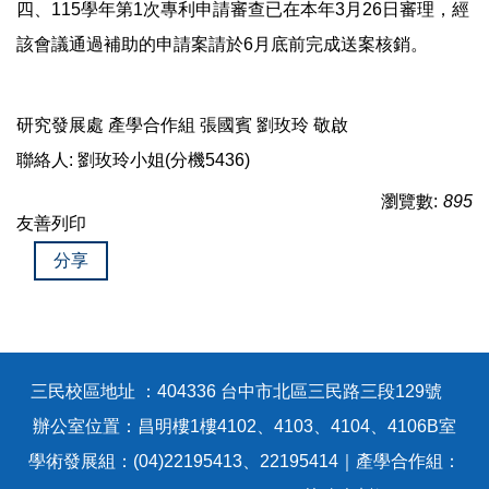
四、115學年第1次專利申請審查已在本年3月26日審理，經
該會議通過補助的申請案請於6月底前完成送案核銷。
研究發展處 產學合作組 張國賓 劉玫玲 敬啟
聯絡人: 劉玫玲小姐(分機5436)
瀏覽數:
895
友善列印
分享
三民校區地址 ：404336 台中市北區三民路三段129號
辦公室位置：昌明樓1樓4102、4103、4104、4106B室
學術發展組：(04)22195413、22195414｜產學合作組：