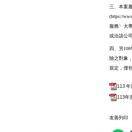
三、本案
(https:
服務〉大
或洽該公司總
四、另10
險之對象，
規定，僅
113
113
友善列印