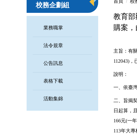
首頁
校
校務企劃組
教育部
購案，
業務職掌
法令規章
主旨：有關
11204
公告訊息
說明：
表格下載
一、依臺灣
活動集錦
二、旨揭契約
日起算，且
166元(
113年大