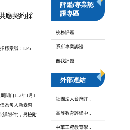
評鑑/專業認
證專區
供應契約採
校務評鑑
系所專業認證
標案號：LP5-
自我評鑑
外部連結
。
期間自113年1月1
社團法人台灣評鑑協會
標價為每人新臺幣
高等教育評鑑中心基金會
(詳附件)，另檢附
中華工程教育學會IEET