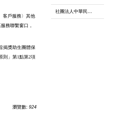
社團法人中華民國管理科學學會
產物保險〉客戶服務〉其他
區服務聯繫窗口，
理旨揭獎助生團體保
原則」第1點第2項
。
瀏覽數:
924