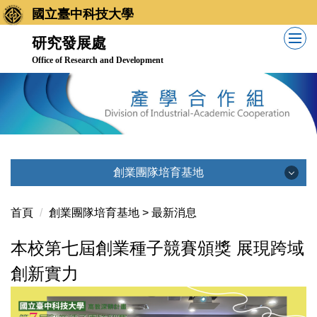
跳
國立臺中科技大學
到
研究發展處
主
Office of Research and Development
要
內
容
區
創業團隊培育基地
創業團隊培育基地
首頁
創業團隊培育基地 > 最新消息
本校第七屆創業種子競賽頒獎 展現跨域
最新消息
創新實力
基地簡介