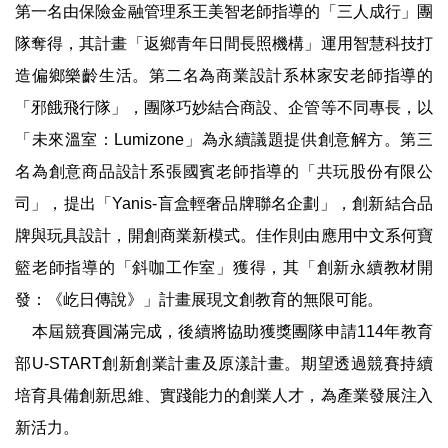
第一名由保險金融管理系王美智老師指導的「三人成行」團
隊奪得，其計畫「返鄉青年日間長照機構」運用智慧科技打
造偏鄉樂齡生活。第二名為商業設計系林家安老師指導的
「邪餓飛行隊」，團隊巧妙結合商設、企管等不同專長，以
「未來溫室：Lumizone」為永續議題提供創意解方。第三
名為創意商品設計系張國賓老師指導的「共玩股份有限公
司」，提出「Yanis-盲盒輕奢品牌聯名企劃」，創新結合品
牌與玩具設計，開創商業新模式。佳作則由應用中文系何寶
籃老師指導的「斜咖工作室」獲得，其「創新永續教材開
發：《屹日傳說》」計畫展現文創教育的無限可能。
本屆競賽圓滿完成，後續將協助獲獎團隊申請114年教育
部U-START創新創業計畫及原漾計畫。期望透過競賽持續
培育具備創新思維、實踐能力的創業人才，為產業發展注入
新活力。