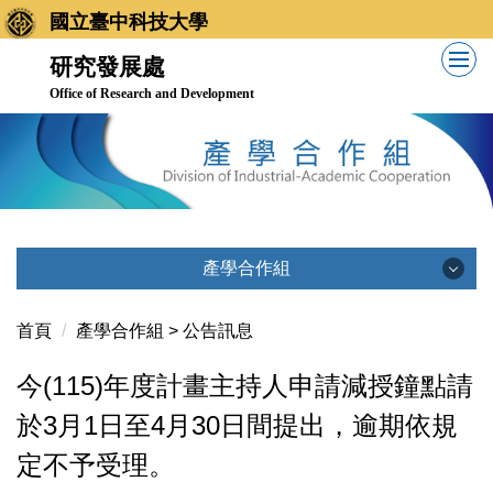
跳
國立臺中科技大學
到
研究發展處
主
Office of Research and Development
要
內
容
區
產學合作組
產學合作組
首頁
產學合作組 > 公告訊息
今(115)年度計畫主持人申請減授鐘點請
公告訊息
於3月1日至4月30日間提出，逾期依規
定不予受理。
業務職掌