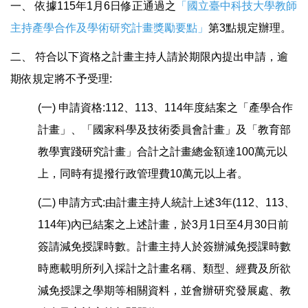
一、 依據115年1月6日修正通過之
「國立臺中科技大學教師
標準作業流程
主持產學合作及學術研究計畫獎勵要點」
第3點規定辦理。
二、 符合以下資格之計畫主持人請於期限內提出申請，逾
法令規章
期依規定將不予受理:
表單下載
(一) 申請資格:112、113、114年度結案之「產學合作
計畫」、「國家科學及技術委員會計畫」及「教育部
產學合作統計
教學實踐研究計畫」合計之計畫總金額達100萬元以
上，同時有提撥行政管理費10萬元以上者。
歷史產學合作統計
(二) 申請方式:由計畫主持人統計上述3年(112、113、
產學活動集錦
114年)內已結案之上述計畫，於3月1日至4月30日前
簽請減免授課時數。計畫主持人於簽辦減免授課時數
產學合作計畫徵件
時應載明所列入採計之計畫名稱、類型、經費及所欲
減免授課之學期等相關資料，並會辦研究發展處、教