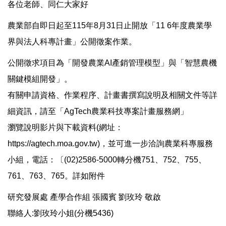
各位老師、同仁大家好
標準作業流程
農業部自即日起至115年8月31日止開放「11 6年度農業學
界與法人科專計畫」公開徵案作業。
法令規章
公開徵求項目為「開發農業AI產銷管理模型」與「智慧農機
表單下載
關鍵模組開發」。
有關申請資格、作業程序、計畫書撰寫說明及相關文件等詳
產學合作統計
細資訊，請至「AgTech農業科技專案計畫服務網」
瀏覽說明影片與下載資料(網址：
歷史產學合作統計
https://agtech.moa.gov.tw)，並可進一步洽詢農業科專服務
小組，電話：〔(02)2586-5000轉分機751、752、755、
產學活動集錦
761、763、765。詳如附件
產學合作計畫徵件
研究發展處 產學合作組 張國賓 劉玫玲 敬啟
聯絡人:劉玫玲小姐(分機5436)