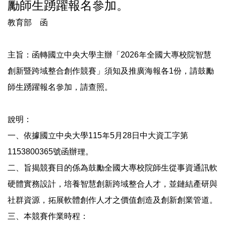
勵師生踴躍報名參加。
法令規章
教育部 函
表單下載
主旨：函轉國立中央大學主辦「2026年全國大專校院智慧
創新暨跨域整合創作競賽」須知及推廣海報各1份，請鼓勵
獎勵與補助
師生踴躍報名參加，請查照。
研究成果
說明：
活動集錦
一、依據國立中央大學115年5月28日中大資工字第
1153800365號函辦理。
政府出版品
二、旨揭競賽目的係為鼓勵全國大專校院師生從事資通訊軟
硬體實務設計，培養智慧創新跨域整合人才，並鏈結產研與
研究倫理審查
社群資源，拓展軟體創作人才之價值創造及創新創業管道。
三、本競賽作業時程：
防範掠奪性出版專區