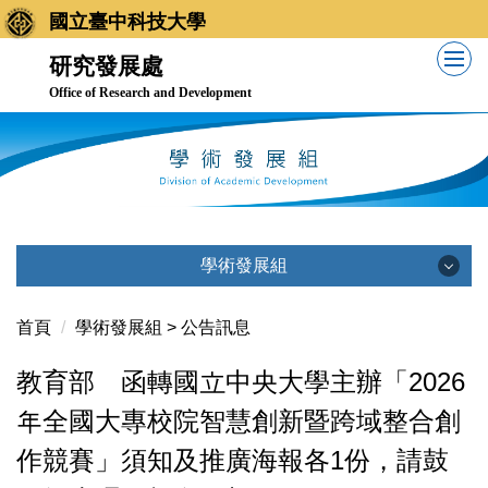
跳
國立臺中科技大學
到
研究發展處
主
Office of Research and Development
要
內
容
區
學術發展組
學術發展組
首頁
學術發展組 > 公告訊息
教育部 函轉國立中央大學主辦「2026
公告訊息
年全國大專校院智慧創新暨跨域整合創
作競賽」須知及推廣海報各1份，請鼓
業務職掌