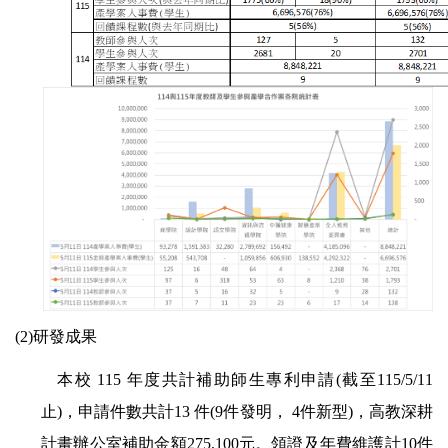
(2)
研發成果
本校
115
年度共計補助師生專利申請
(
截至
115/5/11
止
)
，申請件數共計
13
件
(9
件發明，
4
件新型
)
，高教深耕
計畫辦公室補助金額
275,100
元。領證及年費維護計
10
件