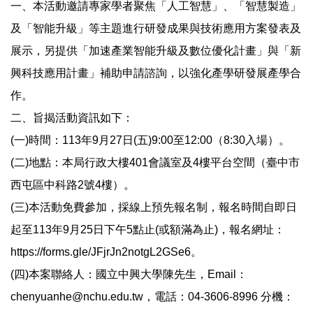
一、本活動邀請專家學者聚焦「人工智慧」、「智慧製造」
標準作業流程
及「智能升級」等主題進行研發成果與技術應用方案發表及
展示，另提供「加速產業智能升級及數位優化計畫」與「新
法令規章
興科技應用計畫」補助申請諮詢，以強化產學研發展產學合
作。
表單下載
二、旨揭活動資訊如下：
(一)時間：113年9月27日(五)9:00至12:00（8:30入場）。
產學合作統計
(二)地點：本局行政大樓401會議室及4樓平台空間（臺中市
歷史產學合作統計
西屯區中科路2號4樓）。
(三)本活動免費參加，採線上預先報名制，報名時間自即日
產學活動集錦
起至113年9月25日下午5點止(或額滿為止)，報名網址：
https://forms.gle/JFjrJn2notgL2GSe6。
產學合作計畫徵件
(四)本案聯絡人：國立中興大學陳先生，Email：
chenyuanhe@nchu.edu.tw，電話：04-3606-8996 分機：