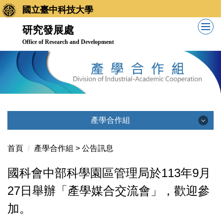
跳
國立臺中科技大學
到
研究發展處
主
Office of Research and Development
要
內
容
區
產學合作組
產學合作組
首頁
產學合作組 > 公告訊息
國科會中部科學園區管理局於113年9月
公告訊息
27日舉辦「產學媒合交流會」，歡迎參
加。
業務職掌