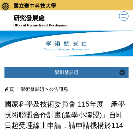
跳
國立臺中科技大學
到
研究發展處
主
Office of Research and Development
要
內
容
區
學術發展組
學術發展組
首頁
學術發展組 > 公告訊息
國家科學及技術委員會 115年度「產學
公告訊息
技術聯盟合作計畫(產學小聯盟)」自即
日起受理線上申請，請申請機構於114
業務職掌