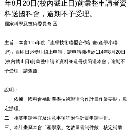
年8月20日(校內截止日)前彙整申請者資
法令規章
料送國科會，逾期不予受理。
國家科學及技術委員會 函
表單下載
主旨：本會115年度「產學技術聯盟合作計畫(產學小聯
獎勵與補助
盟)」自即日起受理線上申請，請申請機構於114年8月20日
研究成果
(校內截止日)前彙整申請者資料並造冊後函送本會，逾期不
予受理，請查照。
活動集錦
說明：
政府出版品
一、依據「國科會補助產學技術聯盟合作計畫作業要點」規
定辦理。
研究倫理審查
二、相關申請事宜及注意事項詳附件計畫申請手冊。
三、本計畫屬本會「產學案」之數量管制件數，核定補助
防範掠奪性出版專區