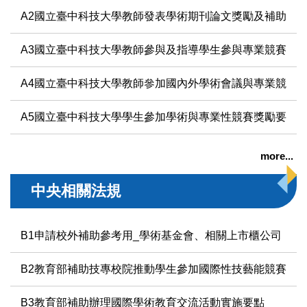
A2國立臺中科技大學教師發表學術期刊論文獎勵及補助要點(112
法令規章
A3國立臺中科技大學教師參與及指導學生參與專業競賽獎勵要點
表單下載
A4國立臺中科技大學教師參加國內外學術會議與專業競賽補助要
獎勵與補助
A5國立臺中科技大學學生參加學術與專業性競賽獎勵要點（1
研究成果
more...
活動集錦
中央相關法規
政府出版品
B1申請校外補助參考用_學術基金會、相關上市櫃公司
研究倫理審查
B2教育部補助技專校院推動學生參加國際性技藝能競賽要
防範掠奪性出版專區
B3教育部補助辦理國際學術教育交流活動實施要點