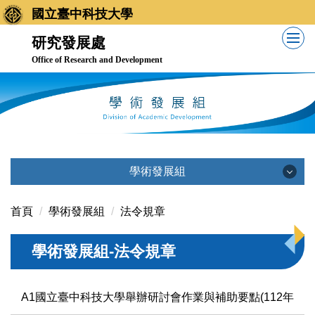
跳
國立臺中科技大學
到
研究發展處
主
Office of Research and Development
要
內
容
區
學術發展組
學術發展組
首頁
學術發展組
法令規章
學術發展組-法令規章
公告訊息
業務職掌
A1國立臺中科技大學舉辦研討會作業與補助要點(112年01月