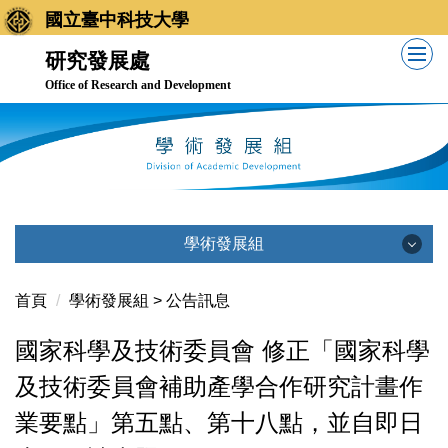
跳
國立臺中科技大學
到
研究發展處
主
Office of Research and Development
要
內
容
區
學術發展組
學術發展組
首頁
學術發展組 > 公告訊息
國家科學及技術委員會 修正「國家科學
公告訊息
及技術委員會補助產學合作研究計畫作
業要點」第五點、第十八點，並自即日
業務職掌