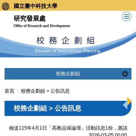
跳
國立臺中科技大學
到
研究發展處
主
Office of Research and Development
要
內
容
區
校務企劃組
校務企劃組
首頁
校務企劃組 > 公告訊息
校務企劃組 > 公告訊息
業務職掌
法令規章
檢送115年4月1日「高教品保論壇」活動訊息1份，惠請轉
2026-03-05 00:00