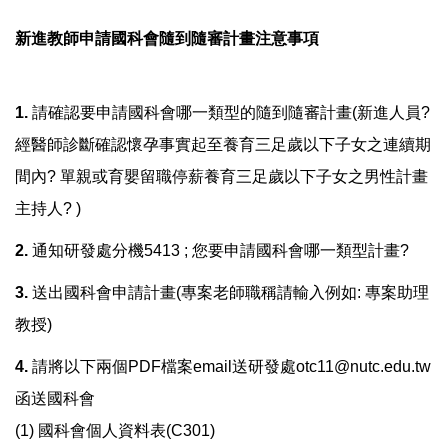
法令規章
新進教師申請國科會隨到隨審計畫注意事項
表單下載
1.
請確認要申請國科會哪一類型的隨到隨審計畫(新進人員?
經醫師診斷確認懷孕事實起至養育三足歲以下子女之連續期
獎勵與補助
間內? 單親或育嬰留職停薪養育三足歲以下子女之男性計畫
研究成果
主持人? )
2.
通知研發處分機5413 ; 您要申請國科會哪一類型計畫?
活動集錦
3.
送出國科會申請計畫(專案老師職稱請輸入例如: 專案助理
政府出版品
教授)
4.
請將以下兩個PDF檔案email送研發處otc11@nutc.edu.tw
研究倫理審查
函送國科會
(1) 國科會個人資料表(C301)
防範掠奪性出版專區