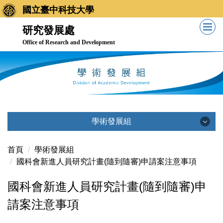
跳
國立臺中科技大學
到
研究發展處
主
Office of Research and Development
要
內
容
區
學術發展組
學術發展組
首頁
學術發展組
國科會新進人員研究計畫(隨到隨審)申請案注意事項
公告訊息
國科會新進人員研究計畫(隨到隨審)申
請案注意事項
業務職掌