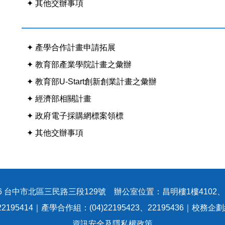
✦ 其他交辦事項
✦ 產學合作計畫申請拓展
✦ 教育部產業學院計畫之彙辦
✦ 教育部U-Start創新創業計畫之彙辦
✦ 經濟部相關計畫
✦ 政府電子採購網標案領標
✦ 其他交辦事項
6 台中市北區三民路三段129號 辦公室位置：昌明樓1樓4102、41
2195414｜產學合作組：(04)22195423、22195436｜校務企劃組：
資訊安全及隱私權政策