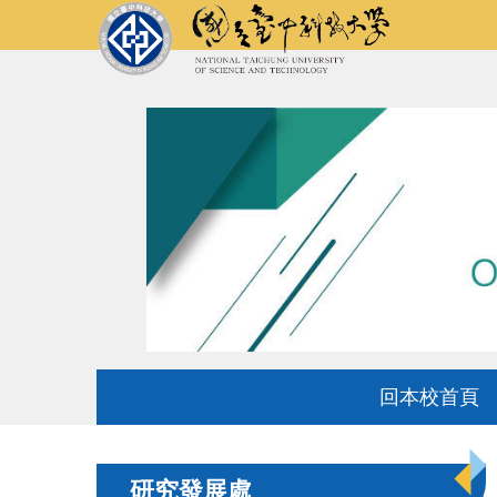
跳
到
主
要
內
容
區
回本校首頁
研究發展處