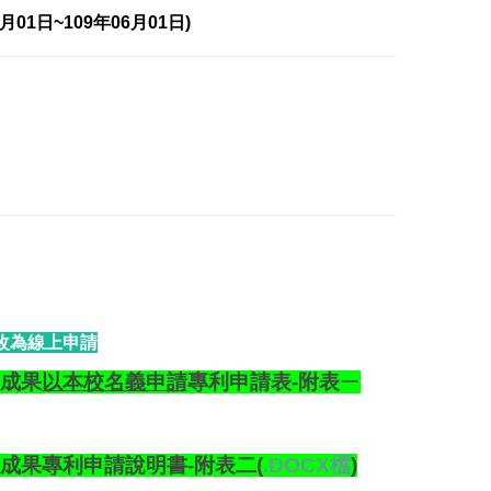
6月01日~109年06月01日)
已改為線上申請
發成果
以本校名義申請
專利申請表
-附表ㄧ
研發成果專利申請說明書
-附表二
(
.DOCX檔
)