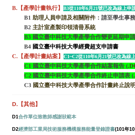
B.【產學計畫執行】
B3
從110年6月21號已改為線上申
B1
助理人員申請及相關附件
：請至學生事
B2
主計室產製印領清冊系統
B3 國立臺中科技大學產學合作變更延期申
B4
國立臺中科技大學經費超支申請書
C.【產學計畫結案】
C1~C2
從110年6月21號已改為線
C1 國立臺中科技大學產學合作結案報告
(
.
C2
國立臺中科技大學產學合作終止申請表
(
C3
國立臺中科技大學產學合作計畫終止說
D.【其他】
D1
合作單位致教師感謝狀範本
D2
經濟部工業局技術服務機構服務能量登錄證書
(101年1